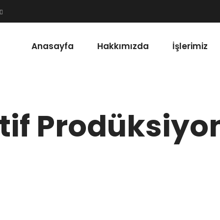
Anasayfa
Hakkımızda
İşlerimiz
tif Prodüksiyo