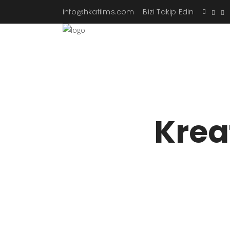
info@hkafilms.com
Bizi Takip Edin
Krea