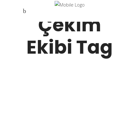
Profesyonel
Çekim
Ekibi Tag
Blog
Nisan 29, 2025
Prodüksiyon
Projelerinde Ekip
Çalışmasının
Önemi
Büyük projeler, büyük ekiplerle başarıya