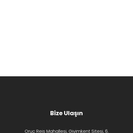
Sahada Koordinasyon
Takım Ruhu
Video Prodüksiyonda İş Birliği
Video Proje Yönetimi
Bize Ulaşın
Oruç Reis Mahallesi, Giyimkent Sitesi, 6.