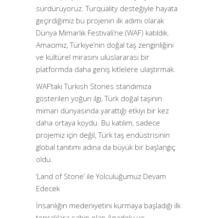
sürdürüyoruz. Turquality desteğiyle hayata
geçirdiğimiz bu projenin ilk adımı olarak
Dünya Mimarlık Festivali’ne (WAF) katıldık.
Amacımız, Türkiye’nin doğal taş zenginliğini
ve kültürel mirasını uluslararası bir
platformda daha geniş kitlelere ulaştırmak.
WAF’taki Turkish Stones standımıza
gösterilen yoğun ilgi, Türk doğal taşının
mimari dünyasında yarattığı etkiyi bir kez
daha ortaya koydu. Bu katılım, sadece
projemiz için değil, Türk taş endüstrisinin
global tanıtımı adına da büyük bir başlangıç
oldu.
‘Land of Stone’ ile Yolculuğumuz Devam
Edecek
İnsanlığın medeniyetini kurmaya başladığı ilk
topraklara sahip olan Anadolu ve